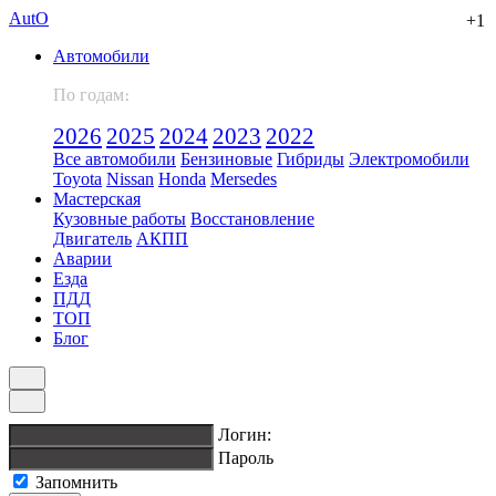
Aut
O
+1
Автомобили
По годам։
2026
2025
2024
2023
2022
Все автомобили
Бензиновые
Гибриды
Электромобили
Toyota
Nissan
Honda
Mersedes
Мастерская
Кузовные работы
Восстановление
Двигатель
АКПП
Аварии
Езда
ПДД
ТОП
Блог
Логин:
Пароль
Запомнить